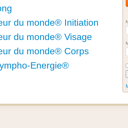
ong
ur du monde® Initiation
N
ceur du monde® Visage
M
ceur du monde® Corps
 Lympho-Energie®
M