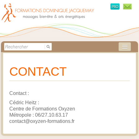
ACCUEIL
CONTACT
MÉTHODES
STAGES
Contact :
CRÉATRICE
Cédric Heitz :
Centre de Formations Oxyzen
BOUTIQUE
Métropole : 06/27.10.63.17
contact@oxyzen-formations.fr
PRATICIENS
QUESTIONS