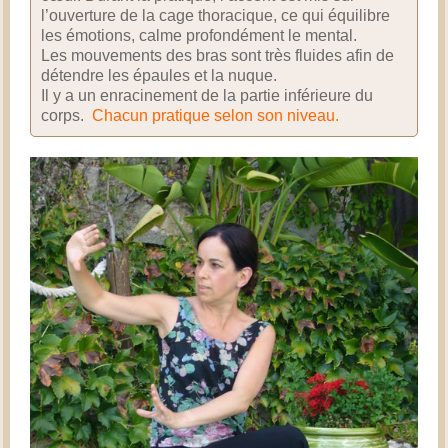
l’ouverture de la cage thoracique, ce qui équilibre
les émotions, calme profondément le mental.
Les mouvements des bras sont très fluides afin de
détendre les épaules et la nuque.
Il y a un enracinement de la partie inférieure du
corps.
Chacun pratique selon son niveau.