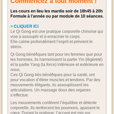
Commencez à tout moment !
LIENS
Les cours en lieu les mardis soir de 18h45 à 20h
Formule
à l’année ou par module de 10 séances.
CONTACT
> CLIQUER ICI
Le Qi Gong est une pratique corporelle chinoise qui
vise à assouplir et à enraciner le corps.
Elle calme profondément l’esprit et prévient le
stress.
Qi Gong bénéfiques tant pour les femmes que pour
les hommes, ils harmonisent la partie Yin (légèreté)
et la partie Yang (la force) intérieure et extérieure en
nous.
Ces Qi Gong très bénéfiques pour la santé, ont
pour vocation d’étirer muscles et tendons. Par des
mouvements élégants, ils assouplissent les
articulations. Un massage doux des organes
s’effectue.
Les mouvements confèrent l’équilibre et détente
corporelle. Ils renforcent les poumons, apaisent le
cœur. Durant la pratique, l’accent est mis sur