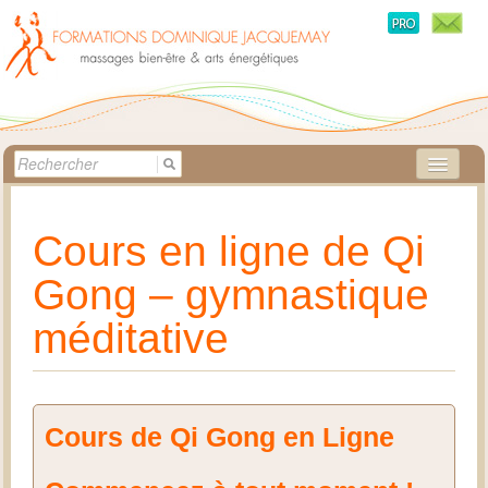
ACCUEIL
Cours en ligne de Qi
MÉTHODES
Gong – gymnastique
STAGES
méditative
CRÉATRICE
BOUTIQUE
PRATICIENS
Cours de Qi Gong en Ligne
QUESTIONS