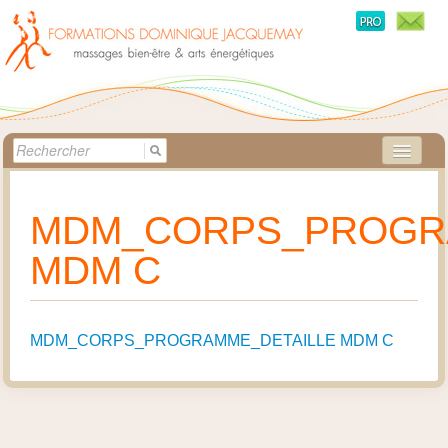
ACCUEIL
MDM_CORPS_PROGR
MÉTHODES
MDM C
STAGES
CRÉATRICE
MDM_CORPS_PROGRAMME_DETAILLE MDM C
BOUTIQUE
PRATICIENS
QUESTIONS